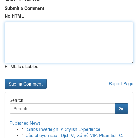
Submit a Comment
No HTML
HTML is disabled
Report Page
Search
Go
Published News
1
{Slabs Inverleigh: A Stylish Experience
1
Cầu chuyên sâu · Dịch Vụ Xổ Số VIP: Phân tích C...