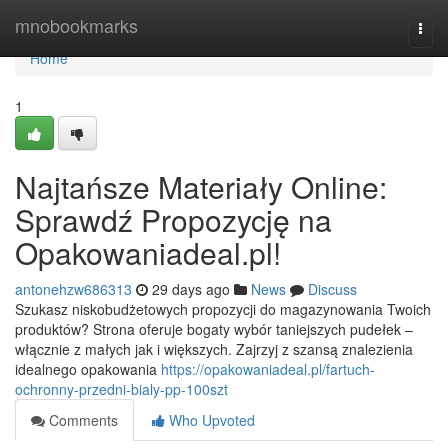
Home
mnobookmarks
Togg
navi
Home
1
Najtańsze Materiały Online:
Sprawdź Propozycję na
Opakowaniadeal.pl!
antonehzw686313
29 days ago
News
Discuss
Szukasz niskobudżetowych propozycji do magazynowania Twoich
produktów? Strona oferuje bogaty wybór taniejszych pudełek –
włącznie z małych jak i większych. Zajrzyj z szansą znalezienia
idealnego opakowania
https://opakowaniadeal.pl/fartuch-
ochronny-przedni-bialy-pp-100szt
Comments
Who Upvoted