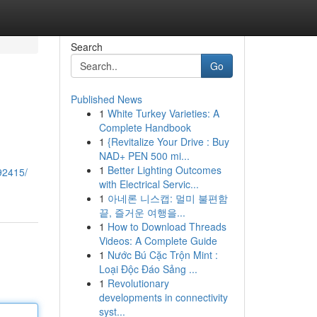
Search
Go
Published News
1
White Turkey Varieties: A
Complete Handbook
1
{Revitalize Your Drive : Buy
NAD+ PEN 500 mi...
1
Better Lighting Outcomes
92415/
with Electrical Servic...
1
아네론 니스캡: 멀미 불편함
끝, 즐거운 여행을...
1
How to Download Threads
Videos: A Complete Guide
1
Nước Bú Cặc Trộn Mint :
Loại Độc Đáo Sảng ...
1
Revolutionary
developments in connectivity
syst...