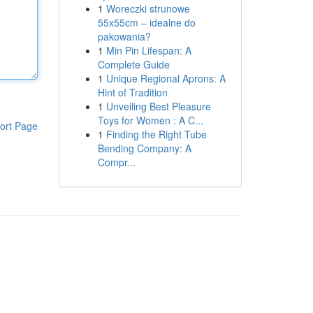
1
Woreczki strunowe
55x55cm – idealne do
pakowania?
1
Min Pin Lifespan: A
Complete Guide
1
Unique Regional Aprons: A
Hint of Tradition
1
Unveiling Best Pleasure
Toys for Women : A C...
ort Page
1
Finding the Right Tube
Bending Company: A
Compr...