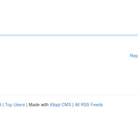
Rep
d
|
Top Users
| Made with
Kliqqi CMS
|
All RSS Feeds