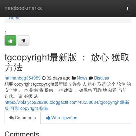
Home
mnobookmarks
Togg
navi
Home
1
tgcopyright最新版 ： 放心 獲取
方法
haimahbgg354959
32 days ago
News
Discuss
想要 copyright tgcopyright最新版 ？许多 人 担心 取得 这个 软件 的
安全性 。 本 指南 将 提供 一些 建议 ， 确保您 可靠 地 获得 当前
迭代。 请 必须 从
https://violaiyco926260.bloggactif.com/43558084/tgcopyright最新
版-可靠-copyright-指南
Comments
Who Upvoted
Comments