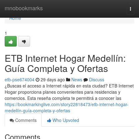
Home
mnobookmarks
Togg
navi
Home
1
ETB Internet Hogar Medellín:
Guía Completa y Ofertas
etb-pse674004
29 days ago
News
Discuss
¿Buscas el acceso a Internet rápida en esta ciudad? ETB Internet
Hogar proporciona planes convenientes para residencias y
comercios. Esta reseña completa te permitirá a conocer las
https://bookmarkinglive.com/story22818473/etb-internet-hogar-
medellín-guía-completa-y-ofertas
Comments
Who Upvoted
Comments