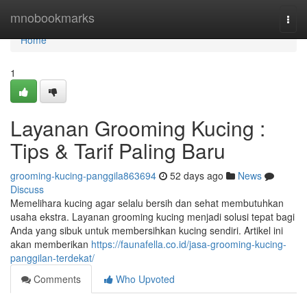
Home
mnobookmarks
Togg
navi
Home
1
Layanan Grooming Kucing :
Tips & Tarif Paling Baru
grooming-kucing-panggila863694
52 days ago
News
Discuss
Memelihara kucing agar selalu bersih dan sehat membutuhkan
usaha ekstra. Layanan grooming kucing menjadi solusi tepat bagi
Anda yang sibuk untuk membersihkan kucing sendiri. Artikel ini
akan memberikan
https://faunafella.co.id/jasa-grooming-kucing-
panggilan-terdekat/
Comments
Who Upvoted