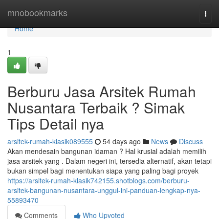
Home
mnobookmarks
Togg
navi
Home
1
Berburu Jasa Arsitek Rumah
Nusantara Terbaik ? Simak
Tips Detail nya
arsitek-rumah-klasik089555
54 days ago
News
Discuss
Akan mendesain bangunan idaman ? Hal krusial adalah memilih
jasa arsitek yang . Dalam negeri ini, tersedia alternatif, akan tetapi
bukan simpel bagi menentukan siapa yang paling bagi proyek
https://arsitek-rumah-klasik742155.shotblogs.com/berburu-
arsitek-bangunan-nusantara-unggul-ini-panduan-lengkap-nya-
55893470
Comments
Who Upvoted