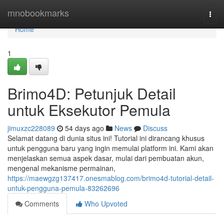
Home
mnobookmarks
Togg
navi
Home
1
Brimo4D: Petunjuk Detail
untuk Eksekutor Pemula
jimuxzc228089
54 days ago
News
Discuss
Selamat datang di dunia situs ini! Tutorial ini dirancang khusus
untuk pengguna baru yang ingin memulai platform ini. Kami akan
menjelaskan semua aspek dasar, mulai dari pembuatan akun,
mengenal mekanisme permainan,
https://maewgzg137417.onesmablog.com/brimo4d-tutorial-detail-
untuk-pengguna-pemula-83262696
Comments
Who Upvoted