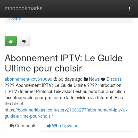
Home
mnobookmarks
Togg
navi
Home
1
Abonnement IPTV: Le Guide
Ultime pour choisir
abonnement-iptv510099
53 days ago
News
Discuss
???? Abonnement IPTV : Le Guide Ultime ???? Introduction
L’IPTV (Internet Protocol Television) est aujourd’hui la solution
incontournable pour profiter de la télévision via Internet. Plus
flexible et
https://bookmarkblast.com/story21686277/abonnement-iptv-le-
guide-ultime-pour-choisir
Comments
Who Upvoted