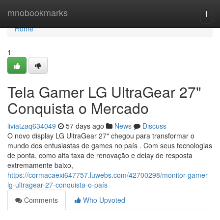
Home
mnobookmarks
Togg
navi
Home
1
Tela Gamer LG UltraGear 27"
Conquista o Mercado
liviatzaq634049
57 days ago
News
Discuss
O novo display LG UltraGear 27" chegou para transformar o
mundo dos entusiastas de games no país . Com seus tecnologias
de ponta, como alta taxa de renovação e delay de resposta
extremamente baixo,
https://cormacaexi647757.luwebs.com/42700298/monitor-gamer-
lg-ultragear-27-conquista-o-país
Comments
Who Upvoted