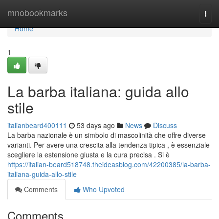
Home
mnobookmarks
Togg
navi
Home
1
La barba italiana: guida allo
stile
italianbeard400111
53 days ago
News
Discuss
La barba nazionale è un simbolo di mascolinità che offre diverse
varianti. Per avere una crescita alla tendenza tipica , è essenziale
scegliere la estensione giusta e la cura precisa . Si è
https://italian-beard518748.theideasblog.com/42200385/la-barba-
italiana-guida-allo-stile
Comments
Who Upvoted
Comments