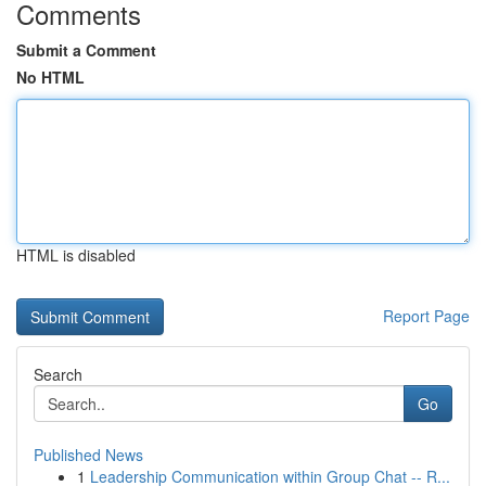
Comments
Submit a Comment
No HTML
HTML is disabled
Report Page
Search
Go
Published News
1
Leadership Communication within Group Chat -- R...