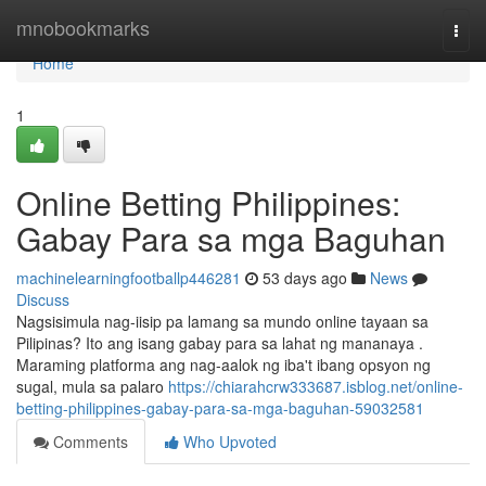
Home
mnobookmarks
Togg
navi
Home
1
Online Betting Philippines:
Gabay Para sa mga Baguhan
machinelearningfootballp446281
53 days ago
News
Discuss
Nagsisimula nag-iisip pa lamang sa mundo online tayaan sa
Pilipinas? Ito ang isang gabay para sa lahat ng mananaya .
Maraming platforma ang nag-aalok ng iba't ibang opsyon ng
sugal, mula sa palaro
https://chiarahcrw333687.isblog.net/online-
betting-philippines-gabay-para-sa-mga-baguhan-59032581
Comments
Who Upvoted