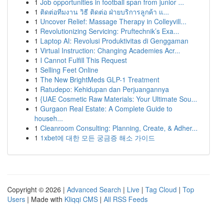
1
Job opportunities in football span from junior ...
1
ติดต่อทีมงาน วิธี ติดต่อ ฝ่ายบริการลูกค้า แ...
1
Uncover Relief: Massage Therapy in Colleyvill...
1
Revolutionizing Servicing: Pruftechnik’s Exa...
1
Laptop AI: Revolusi Produktivitas di Genggaman
1
Virtual Instruction: Changing Academies Acr...
1
I Cannot Fulfill This Request
1
Selling Feet Online
1
The New BrightMeds GLP-1 Treatment
1
Ratudepo: Kehidupan dan Perjuangannya
1
{UAE Cosmetic Raw Materials: Your Ultimate Sou...
1
Gurgaon Real Estate: A Complete Guide to
househ...
1
Cleanroom Consulting: Planning, Create, & Adher...
1
1xbet에 대한 모든 궁금증 해소 가이드
Copyright © 2026 |
Advanced Search
|
Live
|
Tag Cloud
|
Top
Users
| Made with
Kliqqi CMS
|
All RSS Feeds