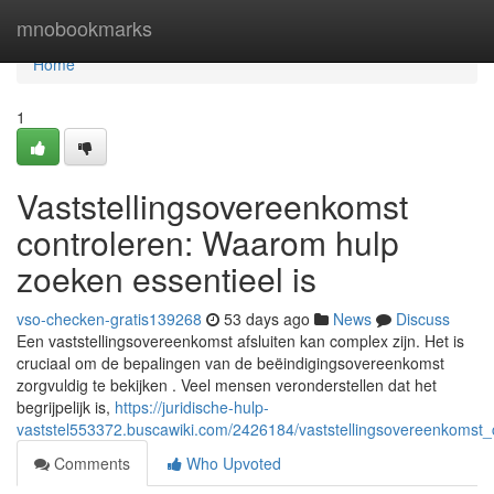
Home
mnobookmarks
Home
1
Vaststellingsovereenkomst
controleren: Waarom hulp
zoeken essentieel is
vso-checken-gratis139268
53 days ago
News
Discuss
Een vaststellingsovereenkomst afsluiten kan complex zijn. Het is
cruciaal om de bepalingen van de beëindigingsovereenkomst
zorgvuldig te bekijken . Veel mensen veronderstellen dat het
begrijpelijk is,
https://juridische-hulp-
vaststel553372.buscawiki.com/2426184/vaststellingsovereenkomst
Comments
Who Upvoted