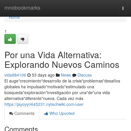
Home
mnobookmarks
Togg
navi
Home
1
Por una Vida Alternativa:
Explorando Nuevos Caminos
vida984106
53 days ago
News
Discuss
El auge"crecimiento"desarrollo de la crisis"problemas"desafíos
globales ha impulsado"motivado"estimulado una
búsqueda"exploración"investigación por una"de"una vida
alternativa"diferente"nueva. Cada vez más
https://jayoyyn645231.nytechwiki.com/user
Comments
Who Upvoted
Comments