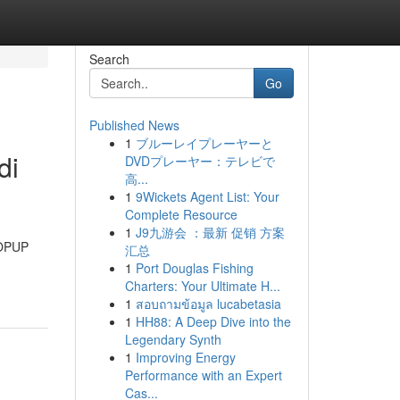
Search
Go
Published News
1
ブルーレイプレーヤーと
di
DVDプレーヤー：テレビで
高...
1
9Wickets Agent List: Your
Complete Resource
1
J9九游会 ：最新 促销 方案
TOPUP
汇总
1
Port Douglas Fishing
Charters: Your Ultimate H...
1
สอบถามข้อมูล lucabetasia
1
HH88: A Deep Dive into the
Legendary Synth
1
Improving Energy
Performance with an Expert
Cas...