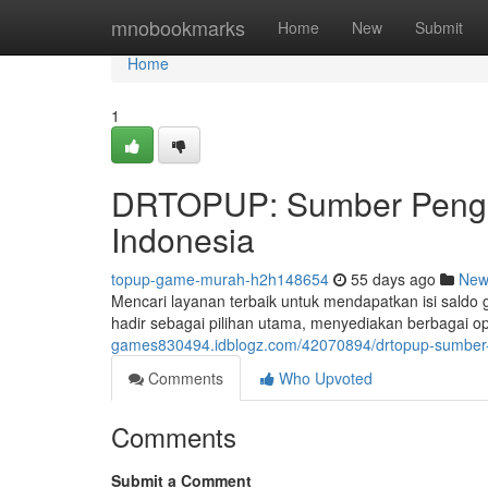
Home
mnobookmarks
Home
New
Submit
Home
1
DRTOPUP: Sumber Pengisi
Indonesia
topup-game-murah-h2h148654
55 days ago
New
Mencari layanan terbaik untuk mendapatkan isi sald
hadir sebagai pilihan utama, menyediakan berbagai o
games830494.idblogz.com/42070894/drtopup-sumber-is
Comments
Who Upvoted
Comments
Submit a Comment