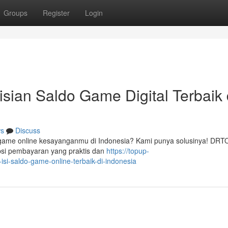
Groups
Register
Login
an Saldo Game Digital Terbaik 
s
Discuss
o game online kesayanganmu di Indonesia? Kami punya solusinya! DR
psi pembayaran yang praktis dan
https://topup-
i-saldo-game-online-terbaik-di-indonesia