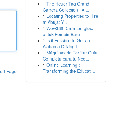
1
The Heuer Tag Grand
Carrera Collection : A ...
1
Locating Properties to Hire
at Abuja: Y...
1
Wow388: Cara Lengkap
untuk Pemain Baru
1
Is it Possible to Get an
Alabama Driving L...
1
Máquinas de Tortilla: Guía
Completa para tu Neg...
1
Online Learning :
Transforming the Educati...
ort Page