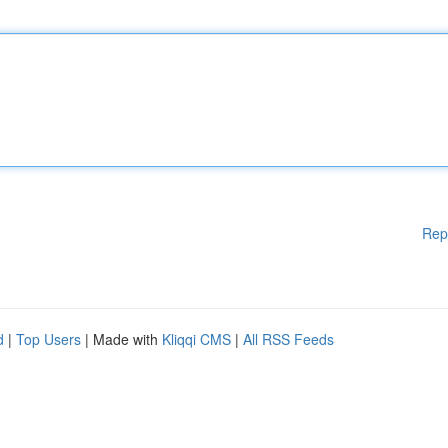
Rep
d
|
Top Users
| Made with
Kliqqi CMS
|
All RSS Feeds