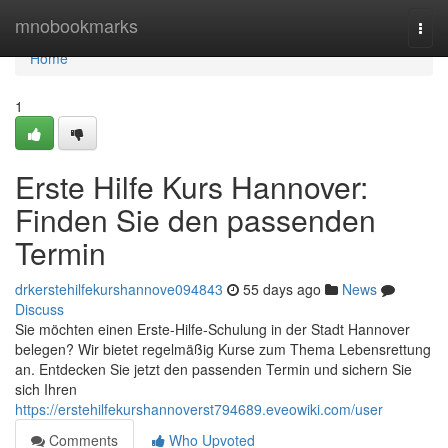
Home
mnobookmarks
Togg
navi
Home
1
Erste Hilfe Kurs Hannover:
Finden Sie den passenden
Termin
drkerstehilfekurshannove094843
55 days ago
News
Discuss
Sie möchten einen Erste-Hilfe-Schulung in der Stadt Hannover
belegen? Wir bietet regelmäßig Kurse zum Thema Lebensrettung
an. Entdecken Sie jetzt den passenden Termin und sichern Sie
sich Ihren
https://erstehilfekurshannoverst794689.eveowiki.com/user
Comments
Who Upvoted