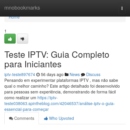
Home
mnobookmarks
Togg
navi
Home
1
Teste IPTV: Guia Completo
para Iniciantes
iptv-teste897674
56 days ago
News
Discuss
Pensando em experimentar plataformas IPTV , mas não sabe
qual o melhor caminho? Este artigo detalhado foi desenvolvido
para pessoas sem experiência, demonstrando de forma fácil
como realizar um
https://iptv-
teste038063.spintheblog.com/42046537/análise-iptv-o-guia-
essencial-para-começar
Comments
Who Upvoted