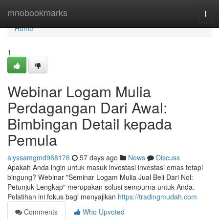
Home
mnobookmarks
Togg
navi
Home
1
Webinar Logam Mulia
Perdagangan Dari Awal:
Bimbingan Detail kepada
Pemula
alyssamgmd968176
57 days ago
News
Discuss
Apakah Anda ingin untuk masuk investasi investasi emas tetapi
bingung? Webinar "Seminar Logam Mulia Jual Beli Dari Nol:
Petunjuk Lengkap" merupakan solusi sempurna untuk Anda.
Pelatihan ini fokus bagi menyajikan
https://tradingmudah.com
Comments
Who Upvoted