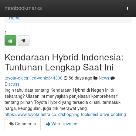
Home
mnobookmarks
Togg
navi
Home
1
Kendaraan Hybrid Indonesia:
Tuntunan Lengkap Saat Ini
toyota-electrified-vehic344306
58 days ago
News
Discuss
Ingin tahu data tentang Kendaraan Hybrid di Negeri Ini di
sekarang? Ulasan ini menyajikan penjelasan komprehensif
tentang pilihan Toyota Hybrid yang tersedia di sini, termasuk
harga, keunggulan, juga trik merawat yang
https://www.toyota.astra.co.id/shopping-tools/test-drive-booking
Comments
Who Upvoted