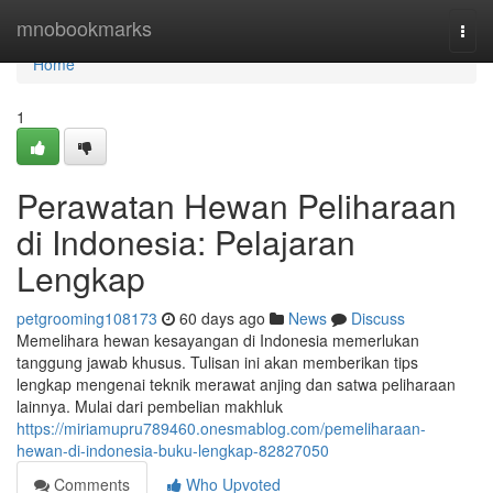
Home
mnobookmarks
Togg
navi
Home
1
Perawatan Hewan Peliharaan
di Indonesia: Pelajaran
Lengkap
petgrooming108173
60 days ago
News
Discuss
Memelihara hewan kesayangan di Indonesia memerlukan
tanggung jawab khusus. Tulisan ini akan memberikan tips
lengkap mengenai teknik merawat anjing dan satwa peliharaan
lainnya. Mulai dari pembelian makhluk
https://miriamupru789460.onesmablog.com/pemeliharaan-
hewan-di-indonesia-buku-lengkap-82827050
Comments
Who Upvoted