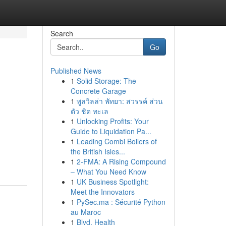
Search
Go
Published News
1
Solid Storage: The
Concrete Garage
1
พูลวิลล่า พัทยา: สวรรค์ ส่วน
ตัว ชิด ทะเล
1
Unlocking Profits: Your
Guide to Liquidation Pa...
1
Leading Combi Boilers of
the British Isles...
1
2-FMA: A Rising Compound
– What You Need Know
1
UK Business Spotlight:
Meet the Innovators
1
PySec.ma : Sécurité Python
au Maroc
1
Blvd. Health