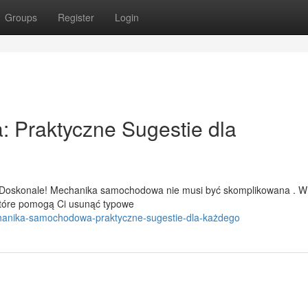
Groups
Register
Login
Praktyczne Sugestie dla
 Doskonale! Mechanika samochodowa nie musi być skomplikowana . W
które pomogą Ci usunąć typowe
hanika-samochodowa-praktyczne-sugestie-dla-każdego