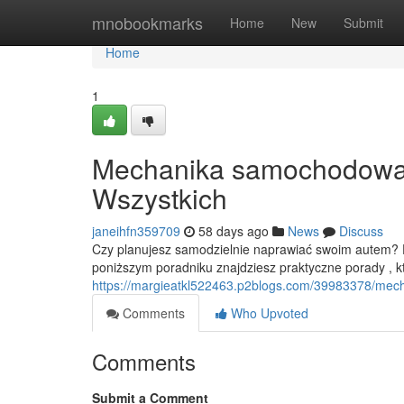
Home
mnobookmarks
Home
New
Submit
Home
1
Mechanika samochodowa: 
Wszystkich
janeihfn359709
58 days ago
News
Discuss
Czy planujesz samodzielnie naprawiać swoim autem?
poniższym poradniku znajdziesz praktyczne porady , 
https://margieatkl522463.p2blogs.com/39983378/mec
Comments
Who Upvoted
Comments
Submit a Comment