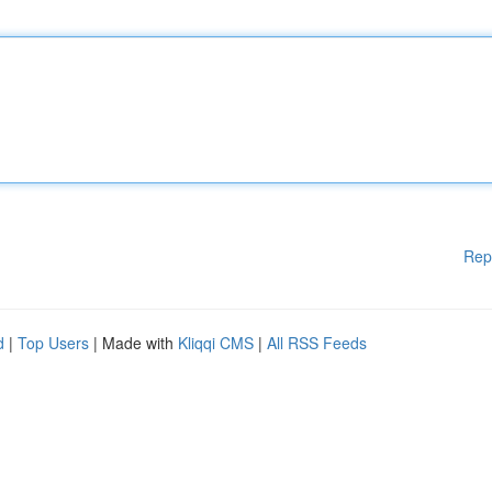
Rep
d
|
Top Users
| Made with
Kliqqi CMS
|
All RSS Feeds