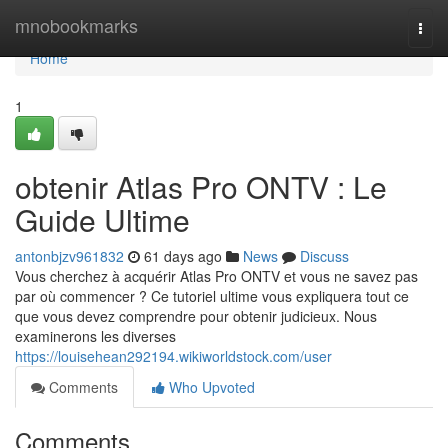
Home
mnobookmarks
Togg
navi
Home
1
obtenir Atlas Pro ONTV : Le
Guide Ultime
antonbjzv961832
61 days ago
News
Discuss
Vous cherchez à acquérir Atlas Pro ONTV et vous ne savez pas
par où commencer ? Ce tutoriel ultime vous expliquera tout ce
que vous devez comprendre pour obtenir judicieux. Nous
examinerons les diverses
https://louisehean292194.wikiworldstock.com/user
Comments
Who Upvoted
Comments