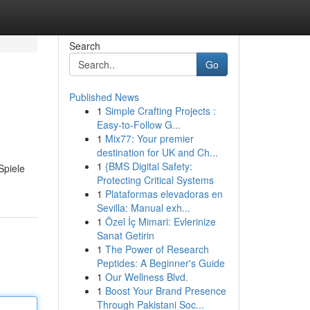
Search
Go
Published News
1
Simple Crafting Projects :
Easy-to-Follow G...
1
Mix77: Your premier
destination for UK and Ch...
1
{BMS Digital Safety:
Spiele
Protecting Critical Systems
1
Plataformas elevadoras en
Sevilla: Manual exh...
1
Özel İç Mimari: Evlerinize
Sanat Getirin
1
The Power of Research
Peptides: A Beginner's Guide
1
Our Wellness Blvd.
1
Boost Your Brand Presence
Through Pakistani Soc...