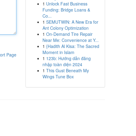
1
Unlock Fast Business
Funding: Bridge Loans &
Co...
1
SEMUTWIN: A New Era for
Ant Colony Optimization
1
On-Demand Tire Repair
Near Me: Convenience at Y...
1
{Hadith Al Kisa: The Sacred
Moment in Islam
ort Page
1
123b: Hướng dẫn đăng
nhập toàn diện 2024
1
This Gust Beneath My
Wings Tune Box