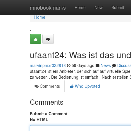
Home
mnobookmarks
Home
New
Submit
Home
1
ufaant24: Was ist das und
marvinpmxr022813
59 days ago
News
Discus
ufaant24 ist ein Anbieter, der sich auf auf virtuelle Sp
zu wetten . Die Bedienung ist einfach : Nach erstellen 
Comments
Who Upvoted
Comments
Submit a Comment
No HTML