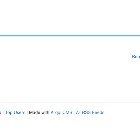
Rep
d
|
Top Users
| Made with
Kliqqi CMS
|
All RSS Feeds