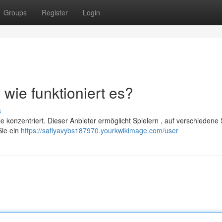
Groups
Register
Login
 wie funktioniert es?
s
iele konzentriert. Dieser Anbieter ermöglicht Spielern , auf verschiedene 
Sie ein
https://safiyavybs187970.yourkwikimage.com/user