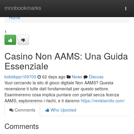
Home
mnobookmarks
Togg
navi
Home
1
Casino Non AAMS: Una Guida
Essenziale
kobidqqo169705
62 days ago
News
Discuss
Vuoi cercando la sito di gioco digitale Non AAMS? Questa
recensione ti tutte dati fondamentali per questo settore.
Esamineremo cosa implica puntare con portali senza licenza
AAMS, esploreremo i rischi, e ti daremo
https://revistamito.com/
Comments
Who Upvoted
Comments