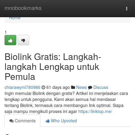
Home
mnobookmarks
Togg
navi
Home
1
Biolink Gratis: Langkah-
langkah Lengkap untuk
Pemula
chiarawyml780986
61 days ago
News
Discuss
Ingin memulai Biolink dengan gratis? Artikel ini menjelaskan cara
lengkap untuk pengguna. Kami akan semua hal mendasar
tentang Biolink, termasuk cara membangun link optimal. Siapa
saja mampu mengikuti proses ini agar
https://linktop.me/
Comments
Who Upvoted