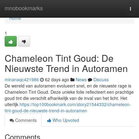
Home
mnobookmarks
Togg
navi
Home
1
Chameleon Tint Goud: De
Nieuwste Trend in Autoramen
minanaqc421986
62 days ago
News
Discuss
De wereld van autoramen evolueert snel, en de nieuwste rage is
Chameleon Tint Goud. Deze unieke folie reflecteert een prachtige
goud tint die verschilt afhankelijk van de inval van het licht. Het
uiterlijk
https://top100bookmark.com/story21544332/chameleon-
tint-goud-de-nieuwste-trend-in-autoramen
Comments
Who Upvoted
Comments