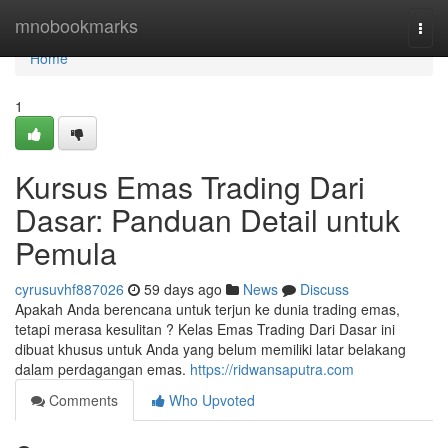
Home
mnobookmarks
Togg
navi
Home
1
Kursus Emas Trading Dari
Dasar: Panduan Detail untuk
Pemula
cyrusuvhf887026
59 days ago
News
Discuss
Apakah Anda berencana untuk terjun ke dunia trading emas,
tetapi merasa kesulitan ? Kelas Emas Trading Dari Dasar ini
dibuat khusus untuk Anda yang belum memiliki latar belakang
dalam perdagangan emas.
https://ridwansaputra.com
Comments
Who Upvoted