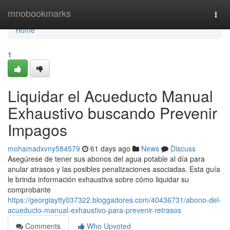
Home
mnobookmarks
Togg
navi
Home
1
Liquidar el Acueducto Manual
Exhaustivo buscando Prevenir
Impagos
mohamadxvny584579
61 days ago
News
Discuss
Asegúrese de tener sus abonos del agua potable al día para
anular atrasos y las posibles penalizaciones asociadas. Esta guía
le brinda información exhaustiva sobre cómo liquidar su
comprobante
https://georgiaytty037322.bloggadores.com/40436731/abono-del-
acueducto-manual-exhaustivo-para-prevenir-retrasos
Comments
Who Upvoted