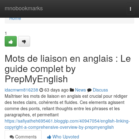
Home
mnobookmarks
Togg
navi
Home
1
Mots de liaison en anglais : Le
guide complet by
PrepMyEnglish
idacmwm816238
63 days ago
News
Discuss
Maîtriser les mots de liaison en anglais est crucial pour rédiger
des textes clairs, cohérents et fluides. Ces elements agissent
comme des ponts, reliant thoughts entre les phrases et les
paragraphes, et permettant
https://safiyatheh695461.bloggip.com/40947054/english-linking-
copyright-a-comprehensive-overview-by-prepmyenglish
Comments
Who Upvoted