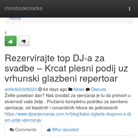
Home
mnobookmarks
Togg
navi
Home
1
Rezervirajte top DJ-a za
svadbe – Krcat plesni podij uz
vrhunski glazbeni repertoar
aoifedclo308223
64 days ago
News
Discuss
Želite poseban dan? Naš izvođač za vjenčanja je tu da pretvori u
stvarnost vaše želje . Pružamo kompletnu podršku za savršeno
vjenčanje, od klasičnih i romantičnih hitova do jedinstvenih
https://www.djzavjencanja.com.hr/blog/kako-izgleda-dogovor-s-dj-
em-prije-vjencanja/
Comments
Who Upvoted