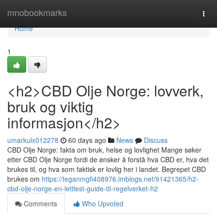
Home
mnobookmarks
Togg
navi
Home
1
<h2>CBD Olje Norge: lovverk,
bruk og viktig
informasjon</h2>
umarkulx012278
60 days ago
News
Discuss
CBD Olje Norge: fakta om bruk, helse og lovlighet Mange søker
etter CBD Olje Norge fordi de ønsker å forstå hva CBD er, hva det
brukes til, og hva som faktisk er lovlig her i landet. Begrepet CBD
brukes om
https://teganmgfi408976.imblogs.net/91421365/h2-
cbd-olje-norge-en-lettlest-guide-til-regelverket-h2
Comments
Who Upvoted