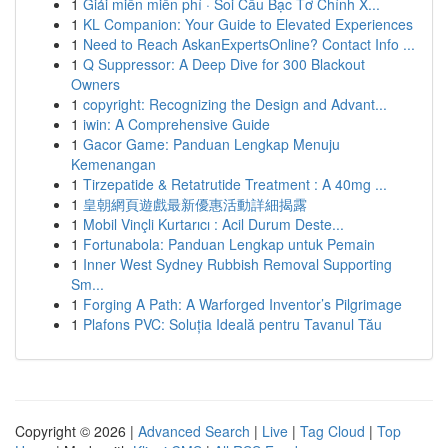
1
Giải miền miễn phí · Soi Cầu Bạc Tơ Chính X...
1
KL Companion: Your Guide to Elevated Experiences
1
Need to Reach AskanExpertsOnline? Contact Info ...
1
Q Suppressor: A Deep Dive for 300 Blackout
Owners
1
copyright: Recognizing the Design and Advant...
1
iwin: A Comprehensive Guide
1
Gacor Game: Panduan Lengkap Menuju
Kemenangan
1
Tirzepatide & Retatrutide Treatment : A 40mg ...
1
皇朝網頁遊戲最新優惠活動詳細揭露
1
Mobil Vinçli Kurtarıcı : Acil Durum Deste...
1
Fortunabola: Panduan Lengkap untuk Pemain
1
Inner West Sydney Rubbish Removal Supporting
Sm...
1
Forging A Path: A Warforged Inventor’s Pilgrimage
1
Plafons PVC: Soluția Ideală pentru Tavanul Tău
Copyright © 2026 |
Advanced Search
|
Live
|
Tag Cloud
|
Top