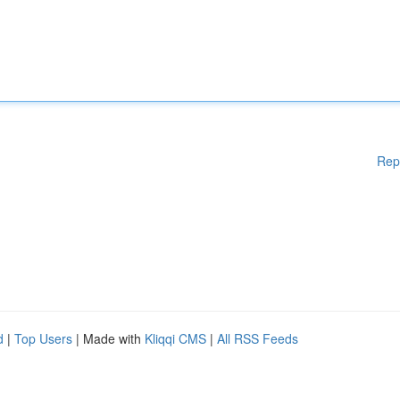
Rep
d
|
Top Users
| Made with
Kliqqi CMS
|
All RSS Feeds