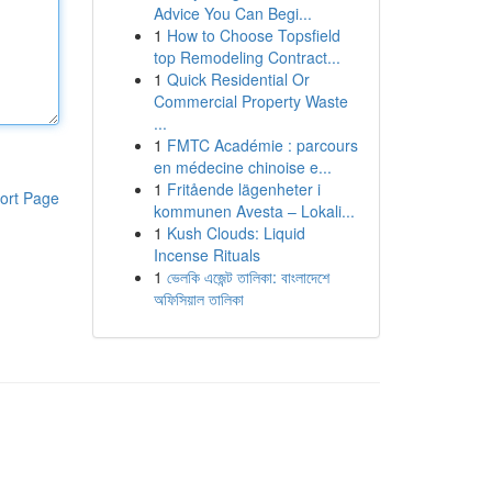
Advice You Can Begi...
1
How to Choose Topsfield
top Remodeling Contract...
1
Quick Residential Or
Commercial Property Waste
...
1
FMTC Académie : parcours
en médecine chinoise e...
1
Fritående lägenheter i
ort Page
kommunen Avesta – Lokali...
1
Kush Clouds: Liquid
Incense Rituals
1
ভেলকি এজেন্ট তালিকা: বাংলাদেশে
অফিসিয়াল তালিকা