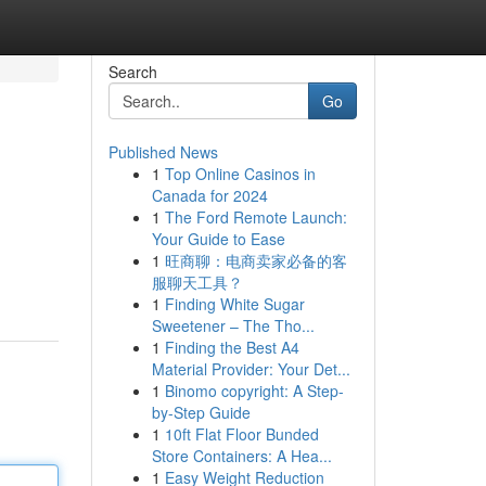
Search
Go
Published News
1
Top Online Casinos in
Canada for 2024
1
The Ford Remote Launch:
Your Guide to Ease
1
旺商聊：电商卖家必备的客
服聊天工具？
1
Finding White Sugar
Sweetener – The Tho...
1
Finding the Best A4
Material Provider: Your Det...
1
Binomo copyright: A Step-
by-Step Guide
1
10ft Flat Floor Bunded
Store Containers: A Hea...
1
Easy Weight Reduction