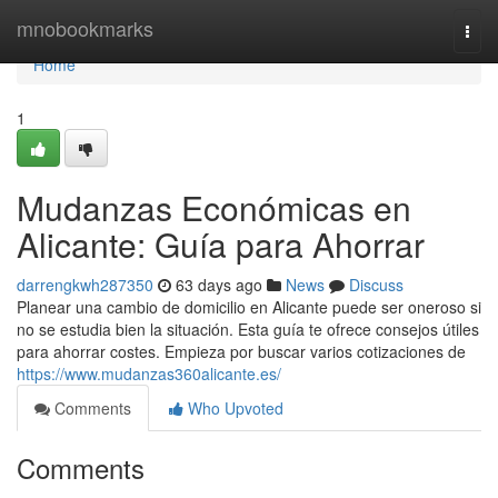
Home
mnobookmarks
Togg
navi
Home
1
Mudanzas Económicas en
Alicante: Guía para Ahorrar
darrengkwh287350
63 days ago
News
Discuss
Planear una cambio de domicilio en Alicante puede ser oneroso si
no se estudia bien la situación. Esta guía te ofrece consejos útiles
para ahorrar costes. Empieza por buscar varios cotizaciones de
https://www.mudanzas360alicante.es/
Comments
Who Upvoted
Comments