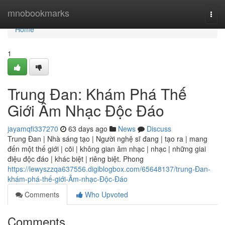
Home
mnobookmarks
Togg
navi
Home
1
Trung Đan: Khám Phá Thế
Giới Âm Nhạc Độc Đáo
jayamqfi337270
63 days ago
News
Discuss
Trung Đan | Nhà sáng tạo | Người nghệ sĩ đang | tạo ra | mang
đến một thế giới | cõi | không gian âm nhạc | nhạc | những giai
điệu độc đáo | khác biệt | riêng biệt. Phong
https://lewyszzqa637556.digiblogbox.com/65648137/trung-Đan-
khám-phá-thế-giới-Âm-nhạc-Độc-Đáo
Comments
Who Upvoted
Comments