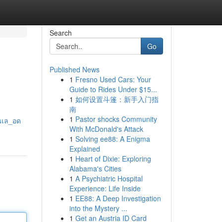
Search
Go
Published News
1
Fresno Used Cars: Your
Guide to Rides Under $15...
1
如何设置斗篷：新手入门指
南
1
Pastor shocks Community
_นเล_อด
With McDonald's Attack
1
Solving ee88: A Enigma
Explained
1
Heart of Dixie: Exploring
Alabama's Cities
1
A Psychiatric Hospital
Experience: Life Inside
1
EE88: A Deep Investigation
into the Mystery ...
1
Get an Austria ID Card