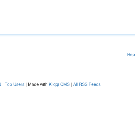
Rep
d
|
Top Users
| Made with
Kliqqi CMS
|
All RSS Feeds