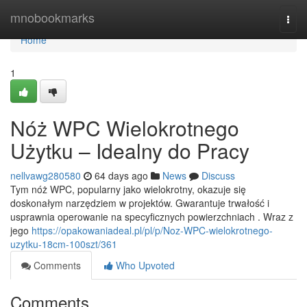
Home
mnobookmarks
Togg
navi
Home
1
Nóż WPC Wielokrotnego
Użytku – Idealny do Pracy
nellvawg280580
64 days ago
News
Discuss
Tym nóż WPC, popularny jako wielokrotny, okazuje się
doskonałym narzędziem w projektów. Gwarantuje trwałość i
usprawnia operowanie na specyficznych powierzchniach . Wraz z
jego
https://opakowaniadeal.pl/pl/p/Noz-WPC-wielokrotnego-
uzytku-18cm-100szt/361
Comments
Who Upvoted
Comments