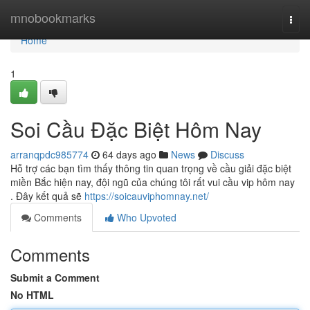
Home
mnobookmarks
Togg
navi
Home
1
Soi Cầu Đặc Biệt Hôm Nay
arranqpdc985774
64 days ago
News
Discuss
Hỗ trợ các bạn tìm thấy thông tin quan trọng về cầu giải đặc biệt
miền Bắc hiện nay, đội ngũ của chúng tôi rất vui cầu vip hôm nay
. Đây kết quả sẽ
https://soicauviphomnay.net/
Comments
Who Upvoted
Comments
Submit a Comment
No HTML