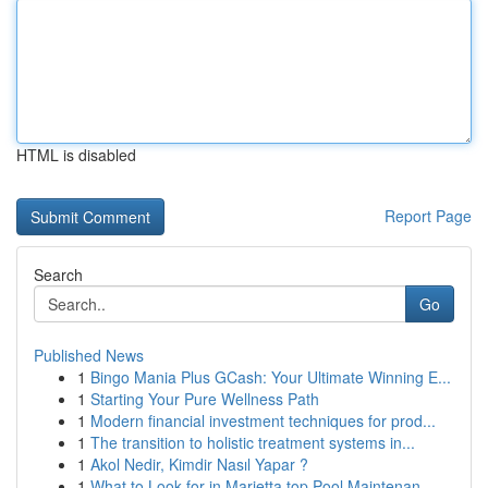
HTML is disabled
Report Page
Search
Go
Published News
1
Bingo Mania Plus GCash: Your Ultimate Winning E...
1
Starting Your Pure Wellness Path
1
Modern financial investment techniques for prod...
1
The transition to holistic treatment systems in...
1
Akol Nedir, Kimdir Nasıl Yapar ?
1
What to Look for in Marietta top Pool Maintenan...