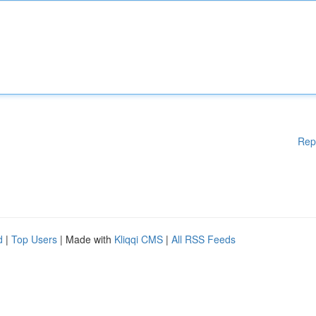
Rep
d
|
Top Users
| Made with
Kliqqi CMS
|
All RSS Feeds