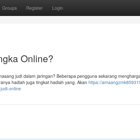
Groups
Register
Login
ngka Online?
memasang judi dalam jaringan? Beberapa pengguna sekarang mengharga
anya hadiah juga tingkat hadiah yang. Akan
https://amaangzmk859315
judi-online