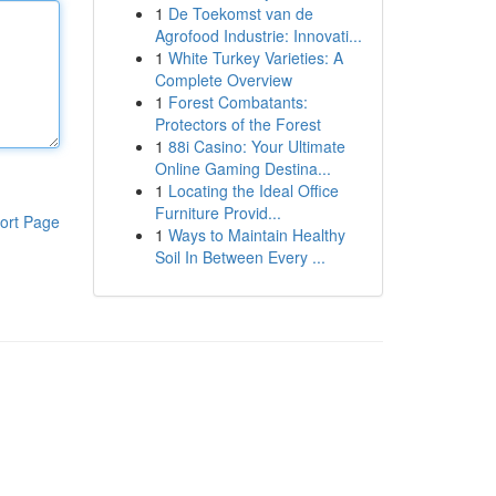
1
De Toekomst van de
Agrofood Industrie: Innovati...
1
White Turkey Varieties: A
Complete Overview
1
Forest Combatants:
Protectors of the Forest
1
88i Casino: Your Ultimate
Online Gaming Destina...
1
Locating the Ideal Office
Furniture Provid...
ort Page
1
Ways to Maintain Healthy
Soil In Between Every ...