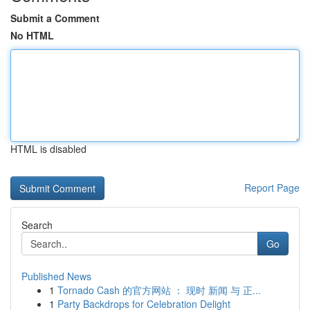
Submit a Comment
No HTML
HTML is disabled
Report Page
Search
Go
Published News
1
Tornado Cash 的官方网站 ： 现时 新闻 与 正...
1
Party Backdrops for Celebration Delight