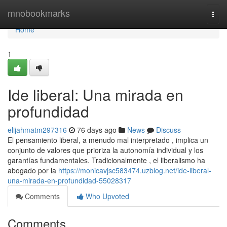
Home
mnobookmarks
Togg
navi
Home
1
Ide liberal: Una mirada en
profundidad
elijahmatm297316
76 days ago
News
Discuss
El pensamiento liberal, a menudo mal interpretado , implica un
conjunto de valores que prioriza la autonomía individual y los
garantías fundamentales. Tradicionalmente , el liberalismo ha
abogado por la
https://monicavjsc583474.uzblog.net/ide-liberal-
una-mirada-en-profundidad-55028317
Comments
Who Upvoted
Comments