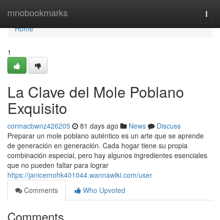
Home
mnobookmarks
Togg
navi
Home
1
La Clave del Mole Poblano
Exquisito
cormacbwnz426205
81 days ago
News
Discuss
Preparar un mole poblano auténtico es un arte que se aprende
de generación en generación. Cada hogar tiene su propia
combinación especial, pero hay algunos ingredientes esenciales
que no pueden faltar para lograr
https://janicemohk401044.wannawiki.com/user
Comments
Who Upvoted
Comments