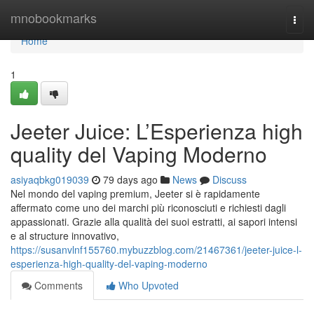
Home
mnobookmarks
Togg
navi
Home
1
Jeeter Juice: L’Esperienza high
quality del Vaping Moderno
asiyaqbkg019039
79 days ago
News
Discuss
Nel mondo del vaping premium, Jeeter si è rapidamente
affermato come uno dei marchi più riconosciuti e richiesti dagli
appassionati. Grazie alla qualità dei suoi estratti, ai sapori intensi
e al structure innovativo,
https://susanvlnf155760.mybuzzblog.com/21467361/jeeter-juice-l-
esperienza-high-quality-del-vaping-moderno
Comments
Who Upvoted