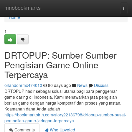
Home
mnobookmarks
Togg
navi
Home
1
DRTOPUP: Sumber Sumber
Pengisian Game Online
Terpercaya
orlandonrmx474010
80 days ago
News
Discuss
DRTOPUP hadir sebagai solusi utama bagi para penggemar
game daring di Indonesia. Kami menawarkan jasa pengisian
berlian game dengan harga kompetitif dan proses yang instan.
Keamanan dana Anda adalah
https://bookmarkbirth.com/story22136798/drtopup-sumber-pusat-
pembelian-game-jaringan-terpercaya
Comments
Who Upvoted