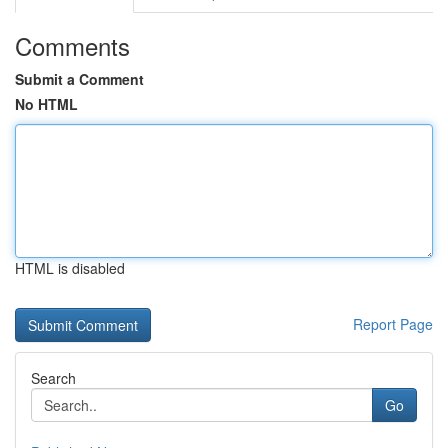
Comments
Submit a Comment
No HTML
HTML is disabled
Report Page
Search
Go