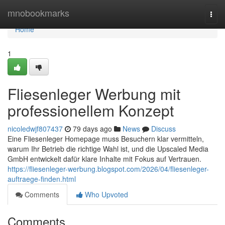
Home
mnobookmarks
Togg
navi
Home
1
Fliesenleger Werbung mit
professionellem Konzept
nicoledwjf807437
79 days ago
News
Discuss
Eine Fliesenleger Homepage muss Besuchern klar vermitteln,
warum Ihr Betrieb die richtige Wahl ist, und die Upscaled Media
GmbH entwickelt dafür klare Inhalte mit Fokus auf Vertrauen.
https://fliesenleger-werbung.blogspot.com/2026/04/fliesenleger-
auftraege-finden.html
Comments
Who Upvoted
Comments