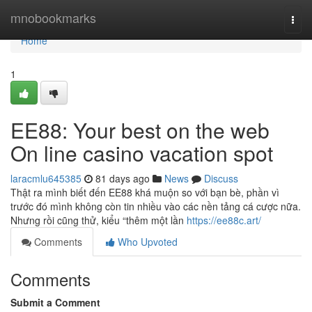
Home
mnobookmarks
Togg
navi
Home
1
EE88: Your best on the web
On line casino vacation spot
laracmlu645385
81 days ago
News
Discuss
Thật ra mình biết đến EE88 khá muộn so với bạn bè, phần vì
trước đó mình không còn tin nhiều vào các nền tảng cá cược nữa.
Nhưng rồi cũng thử, kiểu “thêm một lần
https://ee88c.art/
Comments
Who Upvoted
Comments
Submit a Comment