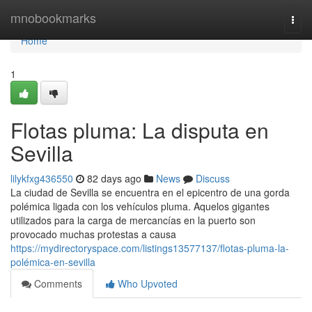
Home
mnobookmarks
Togg
navi
Home
1
Flotas pluma: La disputa en
Sevilla
lilykfxg436550
82 days ago
News
Discuss
La ciudad de Sevilla se encuentra en el epicentro de una gorda
polémica ligada con los vehículos pluma. Aquelos gigantes
utilizados para la carga de mercancías en la puerto son
provocado muchas protestas a causa
https://mydirectoryspace.com/listings13577137/flotas-pluma-la-
polémica-en-sevilla
Comments
Who Upvoted