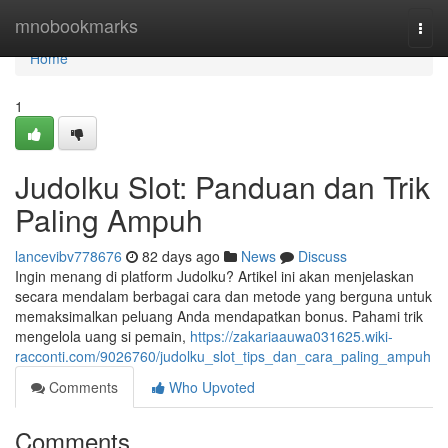
Home
mnobookmarks
Togg
navi
Home
1
Judolku Slot: Panduan dan Trik
Paling Ampuh
lancevibv778676
82 days ago
News
Discuss
Ingin menang di platform Judolku? Artikel ini akan menjelaskan
secara mendalam berbagai cara dan metode yang berguna untuk
memaksimalkan peluang Anda mendapatkan bonus. Pahami trik
mengelola uang si pemain,
https://zakariaauwa031625.wiki-
racconti.com/9026760/judolku_slot_tips_dan_cara_paling_ampuh
Comments
Who Upvoted
Comments