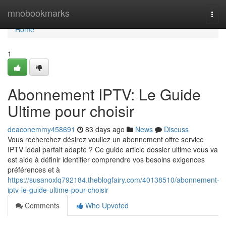
Home
mnobookmarks
Togg
navi
Home
1
Abonnement IPTV: Le Guide
Ultime pour choisir
deaconemmy458691
83 days ago
News
Discuss
Vous recherchez désirez vouliez un abonnement offre service
IPTV idéal parfait adapté ? Ce guide article dossier ultime vous va
est aide à définir identifier comprendre vos besoins exigences
préférences et à
https://susanoxlq792184.theblogfairy.com/40138510/abonnement-
iptv-le-guide-ultime-pour-choisir
Comments
Who Upvoted