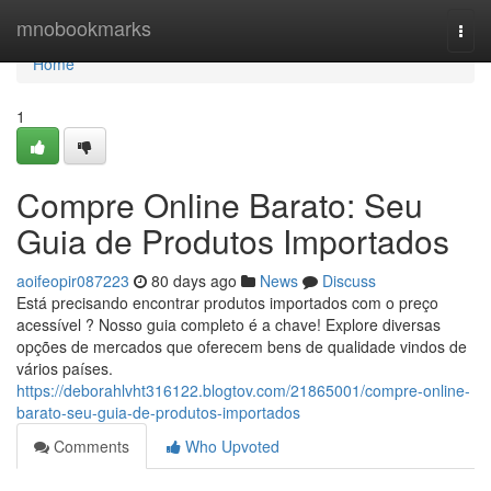
Home
mnobookmarks
Togg
navi
Home
1
Compre Online Barato: Seu
Guia de Produtos Importados
aoifeopir087223
80 days ago
News
Discuss
Está precisando encontrar produtos importados com o preço
acessível ? Nosso guia completo é a chave! Explore diversas
opções de mercados que oferecem bens de qualidade vindos de
vários países.
https://deborahlvht316122.blogtov.com/21865001/compre-online-
barato-seu-guia-de-produtos-importados
Comments
Who Upvoted