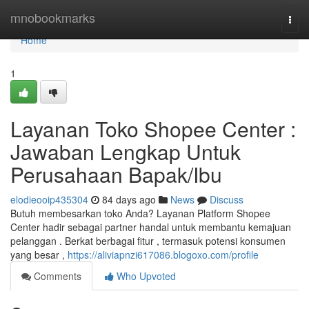
Home
mnobookmarks
Togg
navi
Home
1
Layanan Toko Shopee Center :
Jawaban Lengkap Untuk
Perusahaan Bapak/Ibu
elodieooip435304
84 days ago
News
Discuss
Butuh membesarkan toko Anda? Layanan Platform Shopee
Center hadir sebagai partner handal untuk membantu kemajuan
pelanggan . Berkat berbagai fitur , termasuk potensi konsumen
yang besar ,
https://aliviapnzi617086.blogoxo.com/profile
Comments
Who Upvoted